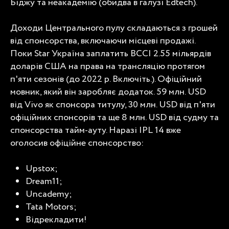
Біджу та неакадемію (обидва в галузі Edtech).
Доходи Центрального пулу складаються з грошей
від спонсорства, включаючи місцеві продажі.
Поки Star Україна заплатить BCCI 2.55 мільярдів
доларів США на права на трансляцію протягом
п'яти сезонів (до 2022 р. Включіть.). Офіційний
мовник, який він заробляє додаток. 59 млн. USD
від Vivo як спонсора титулу, 30 млн. USD від п'яти
офіційних спонсорів та ще 8 млн. USD від судму та
спонсорства тайм-ауту. Наразі IPL 14 вже
оголосив офіційне спонсорство:
Upstox;
Dream11;
Uncademy;
Tata Motors;
Відрекладити!