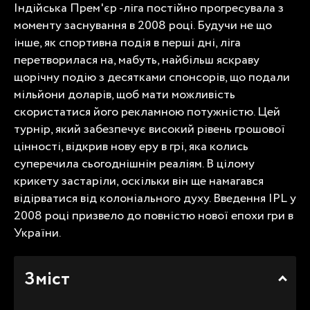
Індійська Прем'єр -ліга постійно прогресувала з
моменту заснування в 2008 році. Будучи не що
інше, як спортивна подія в перші дні, ліга
перетворилася на, мабуть, найбільш яскраву
щорічну подію з десятками спонсорів, що подали
мільйони доларів, щоб мати можливість
скористатися його рекламною потужністю. Цей
турнір, який забезпечує високий рівень грошової
цінності, відкрив нову еру в грі, яка колись
суперечила сьогоднішнім реаліям. В цілому
крикету застаріли, оскільки він ще намагався
відірватися від колоніального духу. Введення IPL у
2008 році призвело до повністю нової епохи гри в
України.
Зміст