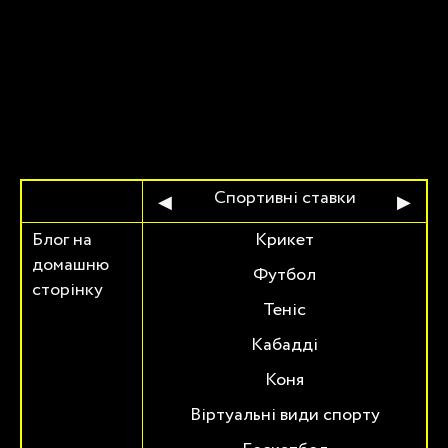
PL
Спортивні ставки
◀
▶
в IPL 2012?
Блог на
Крикет
П
домашню
с
о ставок IPL
Футбол
сторінку
оманда в IPL
Теніс
команда IPL
Кабадді
рнеті ставки
Коня
встоліття в IPL
Віртуальні види спорту