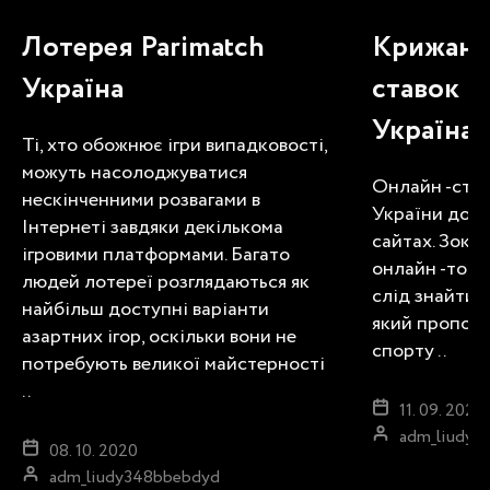
Лотерея Parimatch
Крижани
Україна
ставок н
Україна
Ті, хто обожнює ігри випадковості,
можуть насолоджуватися
Онлайн -став
нескінченними розвагами в
України дост
Інтернеті завдяки декількома
сайтах. Зокре
ігровими платформами. Багато
онлайн -торг
людей лотереї розглядаються як
слід знайти 
найбільш доступні варіанти
який пропону
азартних ігор, оскільки вони не
спорту ..
потребують великої майстерності
..
11. 09. 2020
adm_liudy3
08. 10. 2020
adm_liudy348bbebdyd