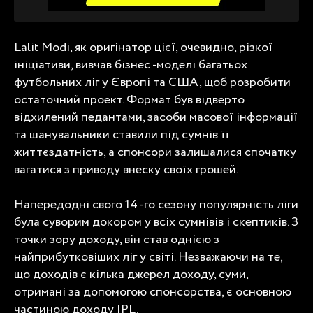
Lalit Modi, як оригінатор цієї, очевидно, різкої
ініціативи, вивчав бізнес -моделі багатьох
футбольних ліг у Європі та США, щоб розробити
остаточний проект. Формат був відверто
відхилений педантами, засоби масової інформації
та шанувальники ставили під сумнів її
життєздатність, а спонсори залишалися спочатку
вагатися з приводу внеску своїх грошей.
Напередодні свого 14 -го сезону популярність ліги
була суворим докором у всіх сумнівів і скептиків. З
точки зору доходу, він став однією з
найприбутковіших ліг у світі. Незважаючи на те,
що доходів є кілька джерел доходу, суми,
отримані за допомогою спонсорства, є основною
частиною доходу IPL.