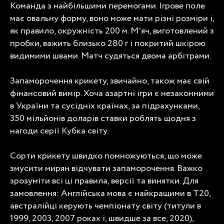
Команда з найбільшими перемогами. Ігрове поле
має овальну форму, воно може мати різні розміри і,
як правило, окружність 200 м. М'яч, виготовлений з
пробки, важить близько 280 г і покритий шкірою
видимими швами. Матч судяться двома арбітрами.
Запаморочення крикету, звичайно, також має свій
фінансовий вимір. Хоча азартні ігри є незаконними
в України та сусідніх країнах, за підрахунками,
350 мільйонів доларів ставки роблять щодня з
нагоди серії Кубка світу.
Сорти крикету швидко помножуються, що може
змусити мирян відчувати запаморочення. Важко
зрозуміти всі ці правила, версії та винятки. Для
замовлення: Англійська мова є найкращими в T20,
австралійці керують чемпіонату світу (титули в
1999, 2003, 2007 роках і, швидше за все, 2020),