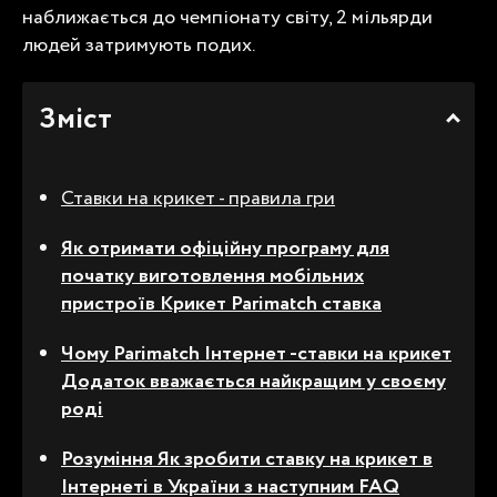
наближається до чемпіонату світу, 2 мільярди
людей затримують подих.
Зміст
Ставки на крикет - правила гри
Як отримати офіційну програму для
початку виготовлення мобільних
пристроїв
Крикет Parimatch
ставка
Чому Parimatch
Інтернет -ставки на крикет
Додаток вважається найкращим у своєму
роді
Розуміння
Як зробити ставку на крикет в
Інтернеті в України
з наступним FAQ