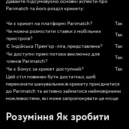
Давайте підсумовуємо основні аспекти про
Parimatch та його розділ крикету:
Чи є крикет на платформі Parimatch?
Так
Чи можна розмістити ставки з мобільних
Так
пристроїв?
Є Індійська Прем'єр -ліга, представлена?
Так
Чи доступні прямі потоки виключно для
Так
членів Parimatch?
Чи є
Бонус за крикет
доступний?
Так
Цей стіл повинен бути достатньо, щоб
переконати шанувальників крикету приєднатися
до Parimatch та активно займатися неймовірними
можливостями, які може запропонувати це місце.
Розуміння
Як зробити