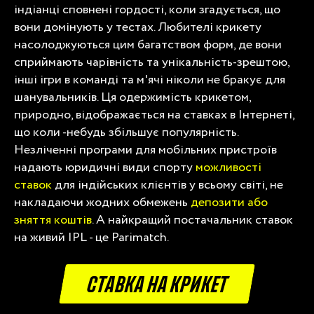
індіанці сповнені гордості, коли згадується, що
вони домінують у тестах. Любителі крикету
насолоджуються цим багатством форм, де вони
сприймають чарівність та унікальність-зрештою,
інші ігри в команді та м'ячі ніколи не бракує для
шанувальників. Ця одержимість крикетом,
природно, відображається на ставках в Інтернеті,
що коли -небудь збільшує популярність.
Незліченні програми для мобільних пристроїв
надають юридичні види спорту
можливості
ставок
для індійських клієнтів у всьому світі, не
накладаючи жодних обмежень
депозити або
зняття коштів
. А найкращий постачальник ставок
на живий IPL - це Parimatch.
СТАВКА НА КРИКЕТ