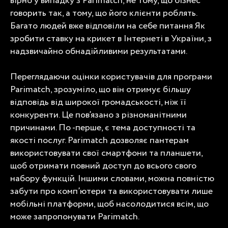
вірно у випадку з Parimatch, не тому, що бізнес
говорить так, а тому, що його клієнти роблять.
Багато людей вже відповіли на себе питання
Як
зробити ставку на крикет в Інтернеті в України
, з
надзвичайно обнадійливими результатами.
Переглядаючи оцінки користувачів для програми
Parimatch, зрозуміло, що він отримує більшу
відповідь від широкої громадськості, ніж її
конкуренти. Це пов’язано з різноманітними
причинами. По -перше, є тема доступності та
якості послуг. Parimatch дозволяє пантерам
використовувати свої смартфони та планшети,
щоб отримати повний доступ до всього свого
набору функцій. Іншими словами, можна повністю
забути про комп’ютери та використовувати лише
мобільні платформи, щоб насолодитися всім, що
може запропонувати Parimatch.