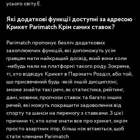
усього світу.Е.
Які додаткові функції доступні за адресою
Крикет Parimatch
Крім самих ставок?
Parimatch пропонує безліч додаткових
захоплюючих функцій, які допоможуть усім
гравцям мати найкращий досвід, який вони коли
-небудь мали на платформі такого роду. Зокрема,
ті, хто відвідує
Крикет в Паріматч
Розділ, або той,
що присвячений будь -якій іншій дисципліні,
зможе знайти такі речі, як статистика, рейтинг,
дані, новини, прогнози ставок та багато інших
речей, які можуть покращити задоволення від
спорту та шанси на перемогу з ставками. З цієї
причини ті, хто хоче знати все про крикет, окрім
просто азартних ігор, більш ніж вітаються, щоб
стати членами Parimatch