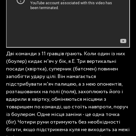
Дві команди з 11 гравців грають. Коли один із них
(боулер) кидає м'яч у бік, я.Е. Три вертикальні
посади (хвіртка), суперник (батсмен) повинен
запобігти удару цілі. Він намагається
підстрибувати м'яч палицею, а з нею опонентів,
розташованих на полі (поля), захоплюють його і
вдарили в хвіртку, обміняються місцями з
товаришем по команді, що стоїть навпроти, поруч
із боулером. Одне місця заміни - це одна точка
(біг). Чотири руни отримують без необхідності
бігати, якщо підстрижена куля не виходить за межі