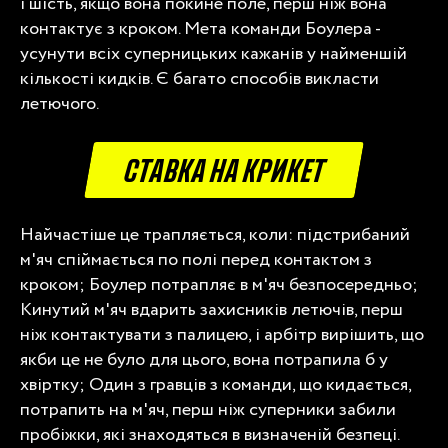
і шість, якщо вона покине поле, перш ніж вона
контактує з кроком. Мета команди Боулера -
усунути всіх суперницьких кажанів у найменшій
кількості кидків. Є багато способів викласти
летючого.
СТАВКА НА КРИКЕТ
Найчастіше це трапляється, коли: підстрибаний
м'яч спіймається по полі перед контактом з
кроком; Боулер потрапляє в м'яч безпосередньо;
Кинутий м'яч вдарить захисників летючів, перш
ніж контактувати з палицею, і арбітр вирішить, що
якби це не було для цього, вона потрапила б у
хвіртку; Один з гравців з команди, що кидається,
потрапить на м'яч, перш ніж суперники забили
пробіжки, які знаходяться в визначеній безпеці.