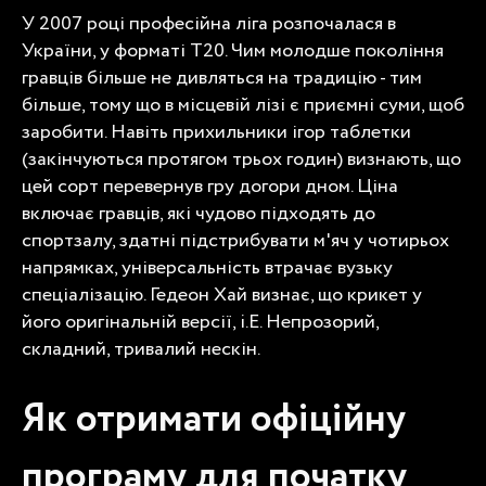
У 2007 році професійна ліга розпочалася в
України, у форматі T20. Чим молодше покоління
гравців більше не дивляться на традицію - тим
більше, тому що в місцевій лізі є приємні суми, щоб
заробити. Навіть прихильники ігор таблетки
(закінчуються протягом трьох годин) визнають, що
цей сорт перевернув гру догори дном. Ціна
включає гравців, які чудово підходять до
спортзалу, здатні підстрибувати м'яч у чотирьох
напрямках, універсальність втрачає вузьку
спеціалізацію. Гедеон Хай визнає, що крикет у
його оригінальній версії, i.Е. Непрозорий,
складний, тривалий нескін.
Як отримати офіційну
програму для початку