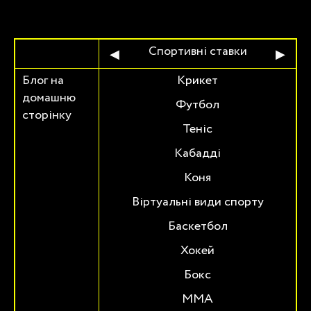
PL
Спортивні ставки
◀
▶
в IPL 2012?
Блог на
Крикет
П
домашню
с
о ставок IPL
Футбол
сторінку
оманда в IPL
Теніс
команда IPL
Кабадді
рнеті ставки
Коня
встоліття в IPL
Віртуальні види спорту
а команда в IPL
Баскетбол
Хокей
Бокс
ММА