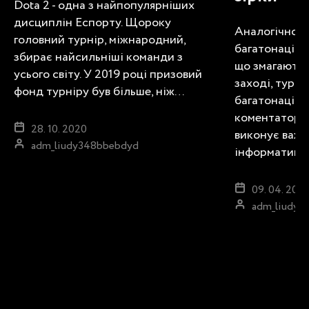
Dota 2 - одна з найпопулярніших
дисциплін Еспорту. Щороку
Аналогічно, д
головний турнір, міжнародний,
багатонаціон
збирає найсильніші команди з
що змагаютьс
усього світу. У 2019 році призовий
заході, турні
фонд турніру був більше, ніж…
багатонаціо
коментаторів
28. 10. 2020
виконує важл
adm_liudy348bbebdyd
інформативн
09. 04. 2021
adm_liudy3