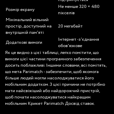
Не менше 320 × 480
Розмір екрану
пікселів
Мінімальний вільний
простір, доступний на
20 мегабайт
внутрішній пам'яті
Інтернет -з'єднання
Додаткові вимоги
обов'язкове
Як це видно з цієї таблиці, легко помітити, що
вимоги цієї частини програмного забезпечення
досить поблажливі. Іншими словами, всі помітять,
що мета Parimatch - забезпечити, щоб якомога
більше людей могли насолоджуватися його
мобільним додатком. З цієї причини не потрібно
мати найсвіжіший або найдорожчий пристрій,
щоб почати насолоджуватися найкращим
мобільним
Крикет Parimatch
Досвід ставок.