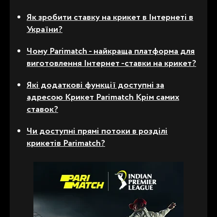
Як зробити ставку на крикет в Інтернеті в
України
?
Чому Parimatch - найкраща платформа для
виготовлення
Інтернет -ставки на крикет
?
Які додаткові функції доступні за
адресою
Крикет Parimatch
Крім самих
ставок?
Чи доступні прямі потоки в розділі
крикетів Parimatch?