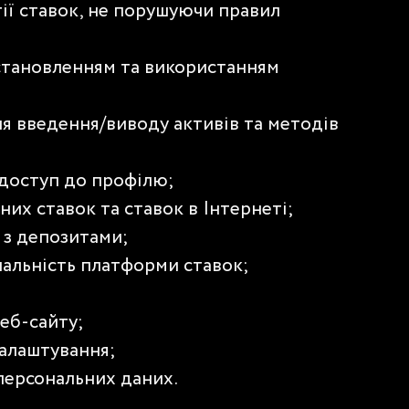
гії ставок, не порушуючи правил
встановленням та використанням
я введення/виводу активів та методів
доступ до профілю;
их ставок та ставок в Інтернеті;
 з депозитами;
нальність платформи ставок;
еб-сайту;
налаштування;
персональних даних.