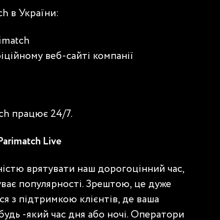
ch в України:
rimatch
фіційному веб-сайті компанії
ch працює 24/7.
Parimatch Live
ністю врятувати наш дорогоцінний час,
уває популярності. Зрештою, це дуже
ся з підтримкою клієнтів, де ваша
удь -який час дня або ночі. Оператори