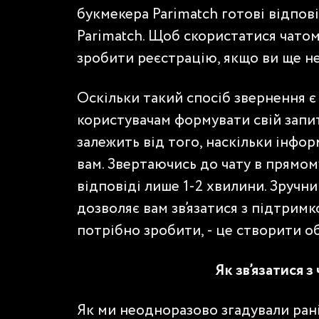
букмекера Parimatch готові відпові
Parimatch. Щоб скористатися чатом
зробити реєстрацію, якщо ви ще не
Оскільки такий спосіб звернення 
користувачам формувати свій запит
залежить від того, наскільки інфо
вам. Звертаючись до чату в прямом
відповіді лише 1-2 хвилини. Зручн
дозволяє вам зв’язатися з підтримко
потрібно зробити, - це створити о
Як зв’язатися з
Як ми неодноразово згадували рані