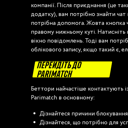
компанії. Після приєднання (це та
додатку), вам потрібно знайти чат
потрібна допомога. Жовта кнопка ч
правому нижньому куті. Натисніть к
вікно повідомлень. Тоді вам потріб
облікового запису, якщо такий є, е
ПЕРЕЙДІТЬ ДО
PARIMATCH
Беттори найчастіше контактують із
Parimatch в основному:
Дізнайтеся причини блокування
Дізнайтеся, що потрібно для усп