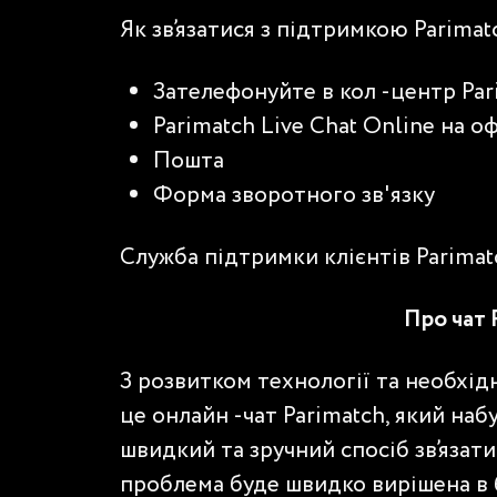
Як зв’язатися з підтримкою Parimat
Зателефонуйте в кол -центр Pa
Parimatch Live Chat Online на о
Пошта
Форма зворотного зв'язку
Служба підтримки клієнтів Parimat
Про чат 
З розвитком технології та необхід
це онлайн -чат Parimatch, який наб
швидкий та зручний спосіб зв’язати
проблема буде швидко вирішена в б